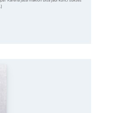
a? Karena jasa maklon bisa jadi kunci sukses
…]