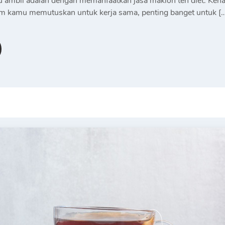
 ambil adalah dengan memanfaatkan jasa maklon teh diet. Kenap
lum kamu memutuskan untuk kerja sama, penting banget untuk [