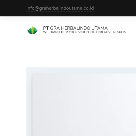
Skip
info@graherbalindoutama.co.id
to
content
PT GRA HERBALINDO UTAMA
WE TRANSFORM YOUR VISION INTO CREATIVE RESULTS