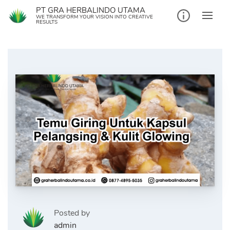
Skip
PT GRA HERBALINDO UTAMA
to
WE TRANSFORM YOUR VISION INTO CREATIVE
RESULTS
content
Posted by
admin