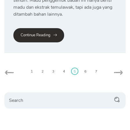
sendiri. Madu penggemuk badan ini hanya berisi
madu dan ekstrak temulawak, tapi ada juga yang
ditambah bahan lainnya.
Continue Reading
Posts
1
2
3
4
5
6
7
pagination
Search