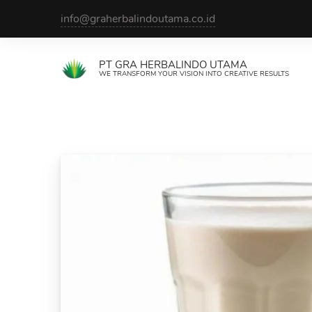
Skip
info@graherbalindoutama.co.id
to
content
PT GRA HERBALINDO UTAMA
WE TRANSFORM YOUR VISION INTO CREATIVE RESULTS