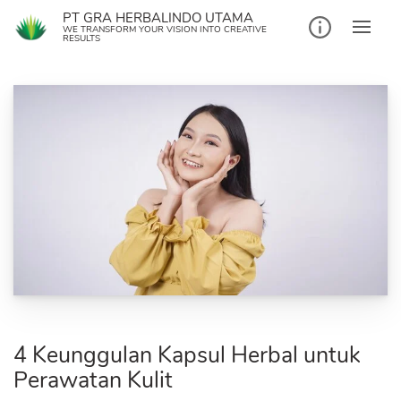
Skip
PT GRA HERBALINDO UTAMA
to
WE TRANSFORM YOUR VISION INTO CREATIVE
RESULTS
content
4 Keunggulan Kapsul Herbal untuk
Perawatan Kulit