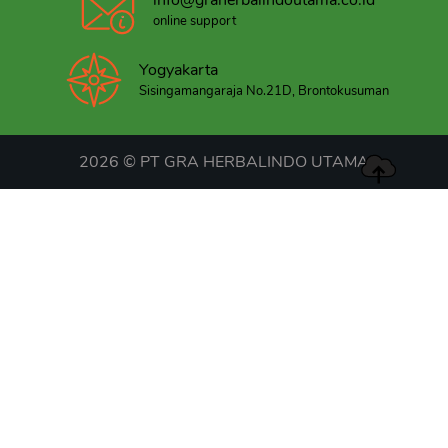
info@graherbalindoutama.co.id
online support
Yogyakarta
Sisingamangaraja No.21D, Brontokusuman
2026 © PT GRA HERBALINDO UTAMA