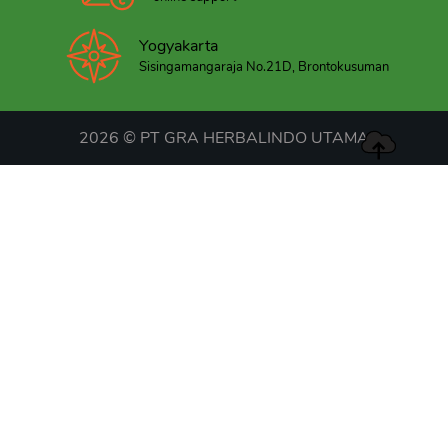
Yogyakarta
Sisingamangaraja No.21D, Brontokusuman
2026 © PT GRA HERBALINDO UTAMA