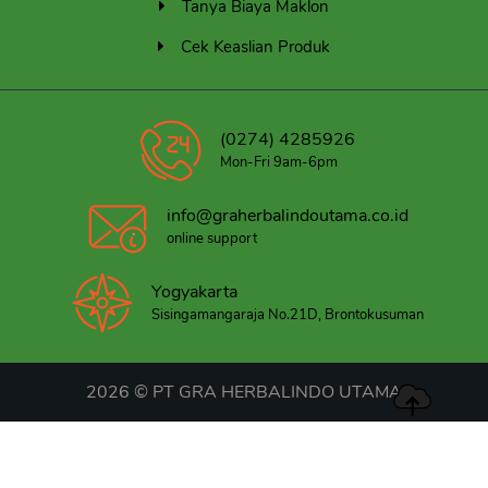
Tanya Biaya Maklon
Cek Keaslian Produk
(0274) 4285926
Mon-Fri 9am-6pm
info@graherbalindoutama.co.id
online support
Yogyakarta
Sisingamangaraja No.21D, Brontokusuman
2026 © PT GRA HERBALINDO UTAMA