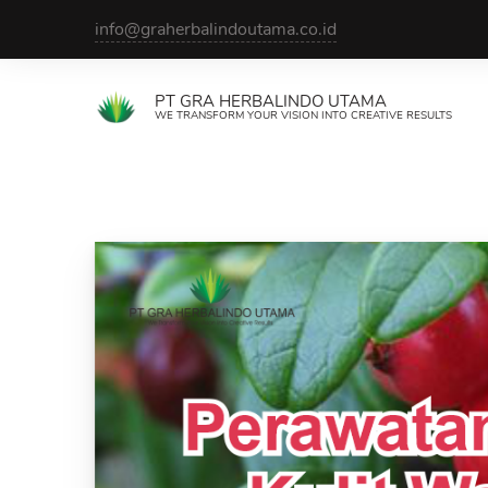
Skip
info@graherbalindoutama.co.id
to
content
PT GRA HERBALINDO UTAMA
WE TRANSFORM YOUR VISION INTO CREATIVE RESULTS