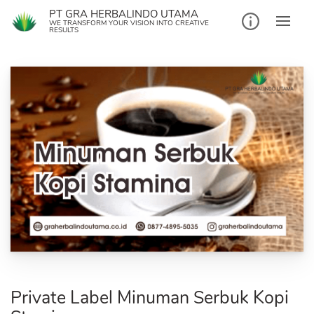
Skip
PT GRA HERBALINDO UTAMA
to
WE TRANSFORM YOUR VISION INTO CREATIVE
RESULTS
content
Private Label Minuman Serbuk Kopi