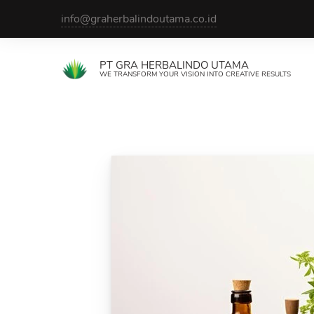
Skip
info@graherbalindoutama.co.id
to
content
PT GRA HERBALINDO UTAMA
WE TRANSFORM YOUR VISION INTO CREATIVE RESULTS