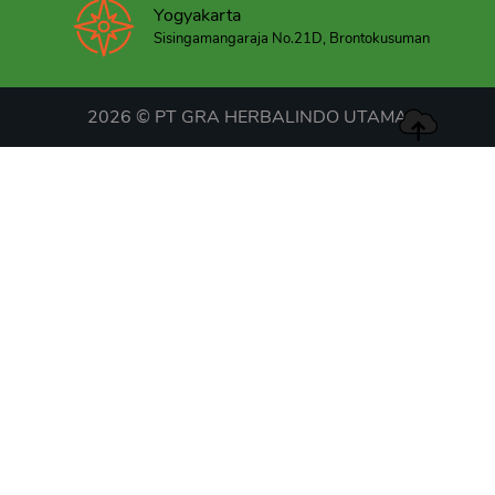
Yogyakarta
Sisingamangaraja No.21D, Brontokusuman
2026 © PT GRA HERBALINDO UTAMA