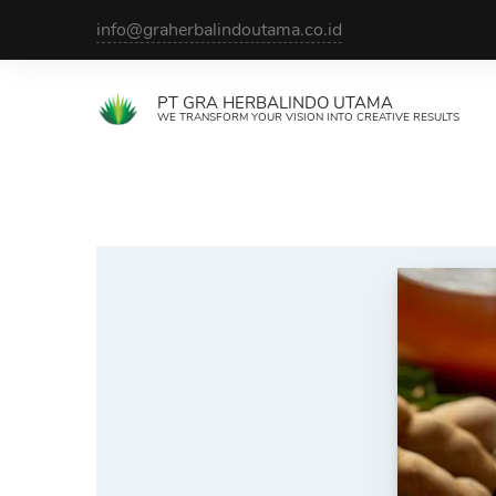
Skip
info@graherbalindoutama.co.id
to
content
PT GRA HERBALINDO UTAMA
WE TRANSFORM YOUR VISION INTO CREATIVE RESULTS