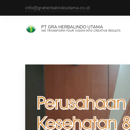
Skip
info@graherbalindoutama.co.id
to
content
PT GRA HERBALINDO UTAMA
WE TRANSFORM YOUR VISION INTO CREATIVE RESULTS