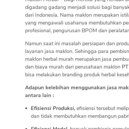
digadang gadang menjadi solusi bagi banya
dari Indonesia. Nama maklon merupakan istil
yang mengawali usahanya membutuhkan pers
profesional, pengurusan BPOM dan peralatan
Namun saat ini masalah persiapan dan produ
layanan jasa maklon. Sehingga para pembisnis
maklon herbal murah merupakan jasa pembu
dan biaya murah dari perusahaan maklon
PT
bisa melakukan branding produk herbal kese
Adapun kelebihan menggunakan jasa makl
antara lain :
Efisiensi Produksi,
efisiensi tersebut mel
dan tidak membutuhkan membangun pabrik
Efisiensi Modal,
banyak pembisnis pemula 