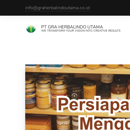
Skip
info@graherbalindoutama.co.id
to
content
PT GRA HERBALINDO UTAMA
WE TRANSFORM YOUR VISION INTO CREATIVE RESULTS